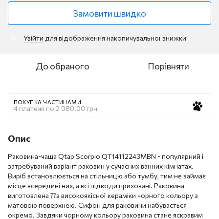
Замовити швидко
Увійти
для відображення накопичувальної знижки
%
До обраного
Порівняти
ПОКУПКА ЧАСТИНАМИ
4 платежі по 2 080.00 грн
Опис
Раковина-чаша Qtap Scorpio QT14112243MBN - популярний і
затребуваний варіант раковин у сучасних ванних кімнатах.
Виріб встановлюється на стільницю або тумбу, тим не займає
місце всередині них, а всі підводи приховані. Раковина
виготовлена ??з високоякісної кераміки чорного кольору з
матовою поверхнею. Сифон для раковини набувається
окремо. Завдяки чорному кольору раковина стане яскравим