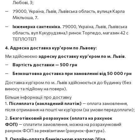
Любові, 3;
79000, Україна, Львів, Львівська область, вулиця Карла
Мікльоша, 7.
Інженерна сантехніка.
79000, Україна, Львів, Львівська
область, вул Кукурудзяна,1 ринок Торпедо, магазин 42 с
ТЕПЛОТЕП
4. Адресна доставка кур’єром по Львову:
Ми здійснюємо
адресну доставку кур’єром по м. Львів
.
Вартість доставки — 500 грн
Безкоштовна доставка при замовленні від 50 000 грн
Доставка кур’єром по м. Львів здійснюється до будинку (без
виносу та підйому на поверх).
Більше інформації про доставку
1.
Післяплата (накладений платіж)
— оплата замовлення,
після отримання на пошті чи кур'єром (за умови передоплати);
2.
Безготівковий розрахунок (оплата на рахунок
ФОП)
— сплатити замовлення, можна на розрахунковий
рахунок ФОП за реквізитами (рахунок-фактура).
3. Онлайн-оплата банківською карткою
(
Visa,