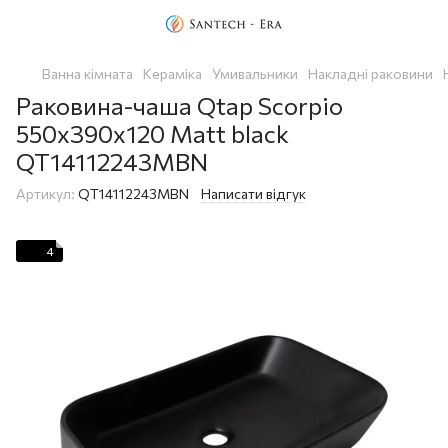
Ванна кімната
Кераміка
Умивальники
Накладні раковини
Раковина-чаша Qtap Scorpio
550х390х120 Matt black
QT14112243MBN
Артикул:
QT14112243MBN
Написати відгук
4