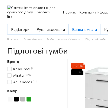
Перейти до основного контенту
Про нас
Контактна інформ
Радіатори
Рушникосушки
Ванна кімната
К
Головна
Ванна кімната
Меблі для ванної кімнати
Підлогові тумби
Підлогові тумби
Бренд
−20%
5
Koller Pool
4
226
Mirater
111
Aqua Rodos
Колір