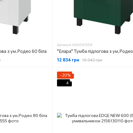
Артикул: 000007559
ова з ум.Родео 60 біла
12 834 грн
н
16 042 грн
−20%
4