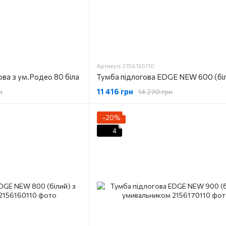
Артикул: 2156130110
ова з ум.Родео 80 біла
11 416 грн
н
14 270 грн
−20%
4