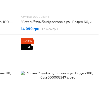
Артикул: 000008344
"Естель" тумба підлогова з ум. Родео 100, чорна
"Естель" тумба підлогова з ум. Родео 60, чорна
14 099 грн
17 624 грн
−20%
4