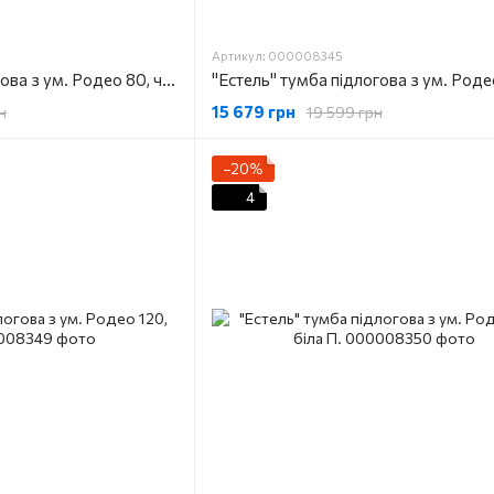
Артикул: 000008345
"Естель" тумба підлогова з ум. Родео 80, чорна
15 679 грн
н
19 599 грн
−20%
4