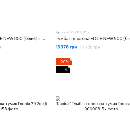
Артикул: 2156170110
Тумба підлогова EDGE NEW 800 (білий) з умивальником
13 376 грн
н
16 720 грн
−20%
4