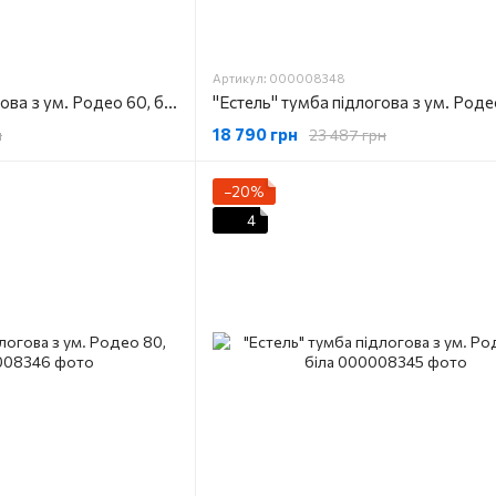
Артикул: 000008348
"Естель" тумба підлогова з ум. Родео 60, біла
18 790 грн
н
23 487 грн
−20%
4