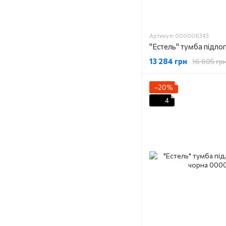
Артикул: 000008343
13 284 грн
16 605 гр
−20%
4