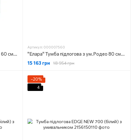
Артикул: 000007560
"Елара" Тумба підлогова з ум.Родео 60 смарагд
"Елара" Тумба підлогова з ум.Родео 80 смарагд
15 163 грн
18 954 грн
−20%
4