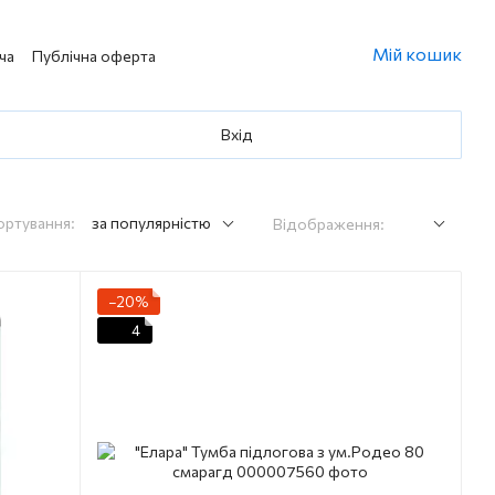
Мій кошик
ча
Публічна оферта
Вхід
ортування:
за популярністю
Відображення:
−20%
4