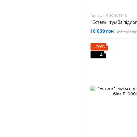
Артикул: 000008346
16 639 грн
20 799 гр
−20%
4