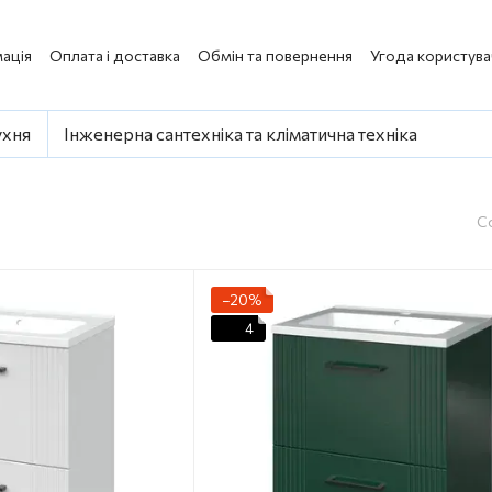
ація
Оплата і доставка
Обмін та повернення
Угода користува
ухня
Інженерна сантехніка та кліматична техніка
С
−20%
4