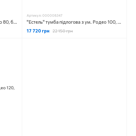
Артикул: 000008347
"Естель" тумба підлогова з ум. Родео 80, біла
"Естель" тумба підлогова з ум. Родео 100, біла
17 720 грн
22 150 грн