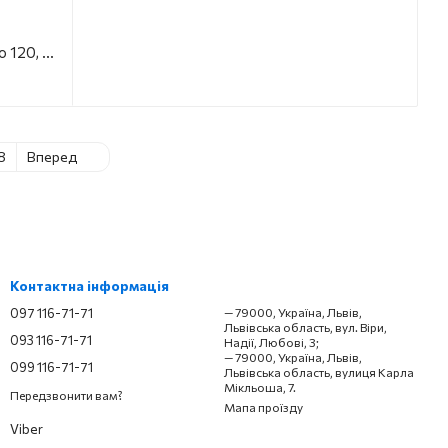
"Естель" тумба підлогова з ум. Родео 120, біла П.
8
Вперед
Контактна інформація
097 116-71-71
— 79000, Україна, Львів,
Львівська область, вул. Віри,
093 116-71-71
Надії, Любові, 3;
— 79000, Україна, Львів,
099 116-71-71
Львівська область, вулиця Карла
Мікльоша, 7.
Передзвонити вам?
Мапа проїзду
Viber