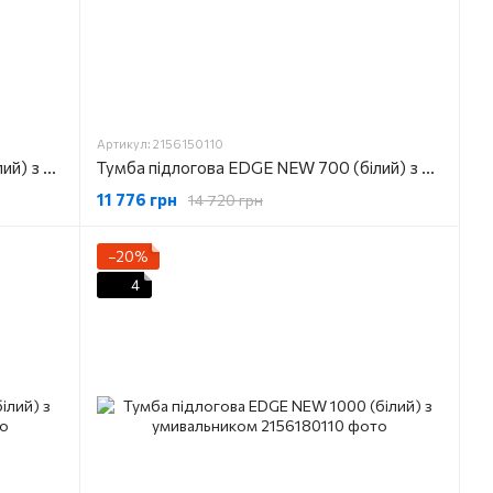
Артикул: 2156150110
Тумба підлогова EDGE NEW 600 (білий) з умивальником
Тумба підлогова EDGE NEW 700 (білий) з умивальником
11 776 грн
14 720 грн
−20%
4