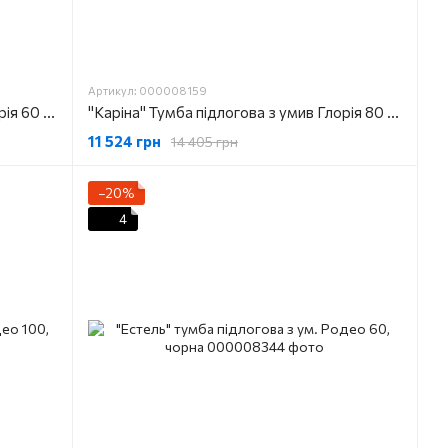
Артикул: 000008159
"Каріна" Тумба підлогова з умив Глорія 60 2ш (біла)
"Каріна" Тумба підлогова з умив Глорія 80 2ш (біла)
11 524 грн
14 405 грн
−20%
4