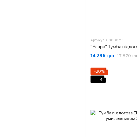
Артикул: 000007555
"Елара" Тумба підлог
14 296 грн
17 870 гр
−20%
4