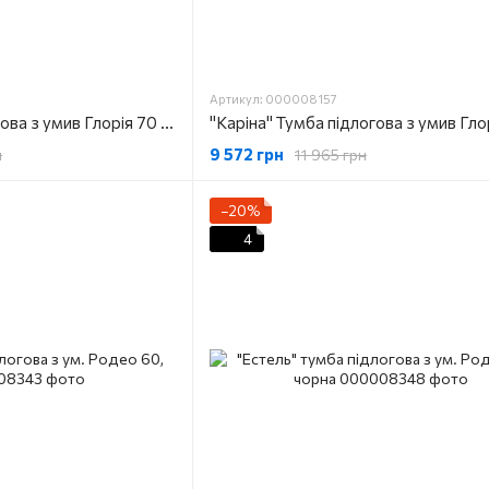
Артикул: 000008157
"Каріна" Тумба підлогова з умив Глорія 70 2ш (біла)
9 572 грн
н
11 965 грн
−20%
4