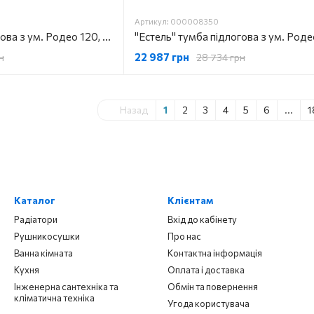
Артикул: 000008350
"Естель" тумба підлогова з ум. Родео 120, біла Л.
22 987 грн
н
28 734 грн
Назад
1
2
3
4
5
6
...
1
Каталог
Клієнтам
Радіатори
Вхід до кабінету
Рушникосушки
Про нас
Ванна кімната
Контактна інформація
Кухня
Оплата і доставка
Інженерна сантехніка та
Обмін та повернення
кліматична техніка
Угода користувача