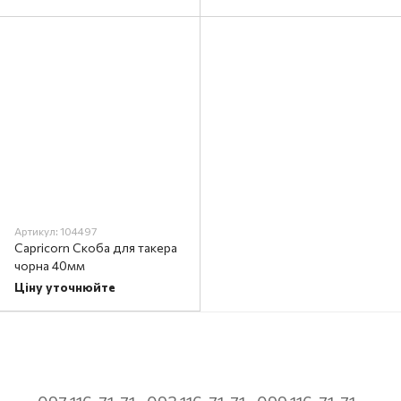
(комплект)
Артикул: 104497
Capriсorn Скоба для такера
чорна 40мм
Ціну уточнюйте