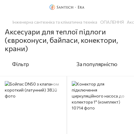
Інженерна сантехніка та кліматична техніка
OПАЛЕННЯ
Акс
Аксесуари для теплої підлоги
(євроконуси, байпаси, конектори,
крани)
Фільтр
За популярністю