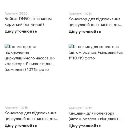
Артикул: 3830
Артикул: 10714
Бойпас DN50 з клапаном
Конектор для підключення
короткий (латунний)
циркуляційного насоса до
колектора 1" (комплект)
Ціну уточнюйте
Ціну уточнюйте
Артикул: 10715
Артикул: 10719
Конектор для підключення
Кінцевик для колектора
циркуляційного насоса до
(автом.розпов.+кінцевик+зл
колектора 1" нижнє підкл.
ивн.кран) 1"
Ціну уточнюйте
Ціну уточнюйте