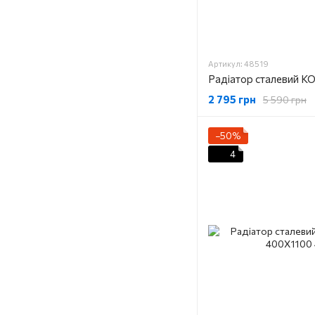
Артикул: 48519
2 795 грн
5 590 грн
−50%
4