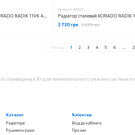
Артикул: 48529
Радіатор сталевий KORADO RADIK 11VK 400X3000 2049Вт
2 720 грн
5 439 грн
Назад
1
2
3
4
5
6
...
2
ть приведена в Вт для температурного режиму системи опале
Каталог
Клієнтам
Радіатори
Вхід до кабінету
Рушникосушки
Про нас