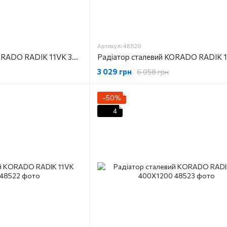
Артикул: 48520
Радіатор сталевий KORADO RADIK 11VK 300X800
3 029 грн
6 058 грн
−50%
4