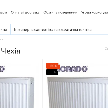
ація
Оплата і доставка
Обмін та повернення
Угода користува
ухня
Інженерна сантехніка та кліматична техніка
хія
 Чехія
С
−50%
4