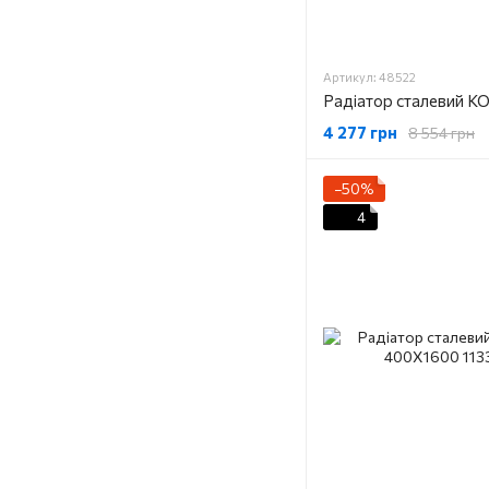
Артикул: 48522
4 277 грн
8 554 грн
−50%
4