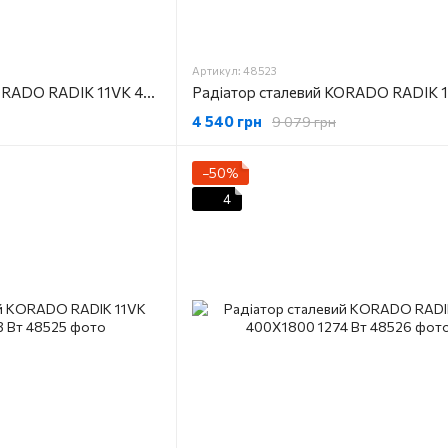
Артикул: 48523
Радіатор сталевий KORADO RADIK 11VK 400X1100
4 540 грн
9 079 грн
−50%
4