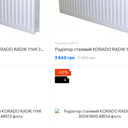
Артикул: 48511
Радіатор сталевий KORADO RADIK 11VK 300X1100
3 640 грн
7 280 грн
−50%
4