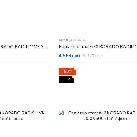
Артикул: 48514
Радіатор сталевий KORADO RADIK 11VK 300X1600
4 963 грн
9 927 грн
−50%
4