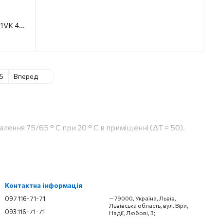
Радіатор сталевий KORADO RADIK 11VK 400X500 354 Вт
5
Вперед
ння 75/65 ° C при 20 ° C в приміщенні (ΔT = 50).
Контактна інформація
097 116-71-71
— 79000, Україна, Львів,
Львівська область, вул. Віри,
093 116-71-71
Надії, Любові, 3;