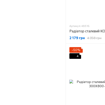
Артикул: 48516
2 179 грн
4 358 грн
−50%
4