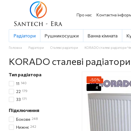
Перейти до основного контенту
Про нас
Контактна інформ
Радіатори
Рушникосушки
Ванна кімната
К
Головна
Радіатори
Сталеві радіатори
KORADO сталеві радіатори Че
KORADO сталеві радіатори
Тип радіатора
−50%
140
11
4
179
22
171
33
Підключення
248
Бокове
242
Нижнє