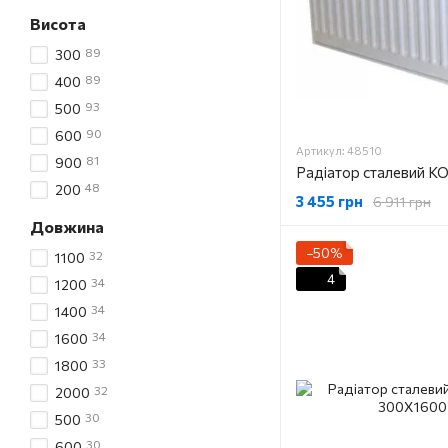
Висота
89
300
89
400
93
500
90
600
Артикул: 48510
81
900
48
200
3 455 грн
6 911 грн
Довжина
−50%
32
1100
4
34
1200
34
1400
34
1600
33
1800
32
2000
30
500
30
600