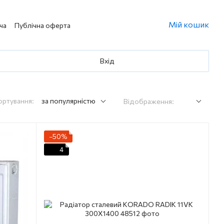
Мій кошик
ча
Публічна оферта
Вхід
ортування:
за популярністю
Відображення:
−50%
4