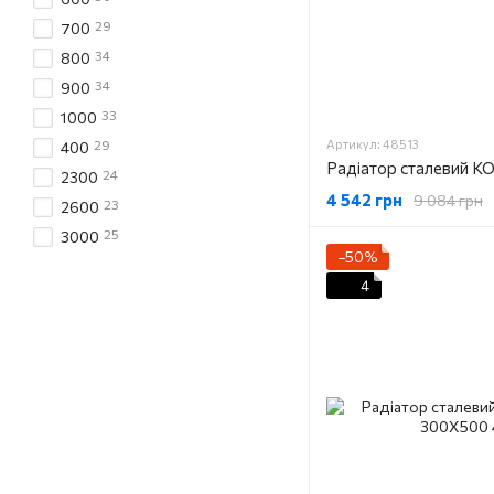
29
700
34
800
34
900
33
1000
29
Артикул: 48513
400
24
2300
4 542 грн
9 084 грн
23
2600
25
3000
−50%
4