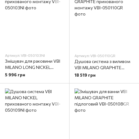
Артикул: VBI-050103NI
Артикул: VBI-050110GR
Змішувач для раковини VBI
Душова система з виливом
MILANO LONG NICKEL
VBI MILANO GRAPHITE
прихованого монтажу
прихованого монтажу
5 996 грн
18 519 грн