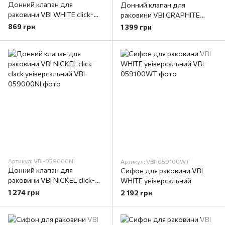
Донний клапан для
Донний клапан для
раковини VBI WHITE click-
раковини VBI GRAPHITE
clack універсальний
click-clack універсальний
869 грн
1 399 грн
Артикул: VBI-059000NI
Артикул: VBI-059100WT
Донний клапан для
Сифон для раковини VBI
раковини VBI NICKEL click-
WHITE універсальний
clack універсальний
1 274 грн
2 192 грн