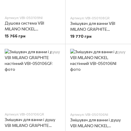
Артикул: VBI-050109NI
Артикул: VBI-050108GR
Душова система VBI
Змішувач для ванни VBI
MILANO NICKEL
MILANO GRAPHITE
прихованого монтажу
підлоговий
15 766 грн
19 770 грн
Артикул: VBI-050106GR
Артикул: VBI-050106NI
Змішувач для ванни і душу
Змішувач для ванни і душу
VBI MILANO GRAPHITE
VBI MILANO NICKEL