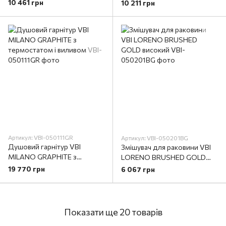
настінний
настінний
10 461 грн
10 211 грн
Артикул: VBI-050111GR
Артикул: VBI-050201BG
Душовий гарнітур VBI
Змішувач для раковини VBI
MILANO GRAPHITE з
LORENO BRUSHED GOLD
термостатом і виливом
високий
19 770 грн
6 067 грн
Показати ще 20 товарів