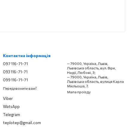
Контактна інформація
097 116-71-71
— 79000, Україна, Львів,
Львівська область, вул. Віри,
093 116-71-71
Надії, Любові, 3;
— 79000, Україна, Львів,
099 116-71-71
Львівська область, вулиця Карла
Мікльоша, 7.
Передзвонити вам?
Мапа проїзду
Viber
WatsApp
Telegram
teplotep@gmail.com