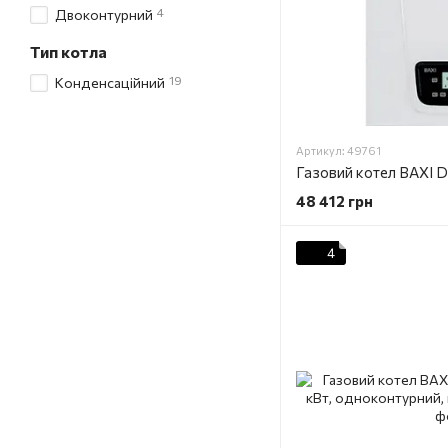
4
Двоконтурний
Тип котла
19
Конденсаційний
Артикул: 49761
48 412 грн
4