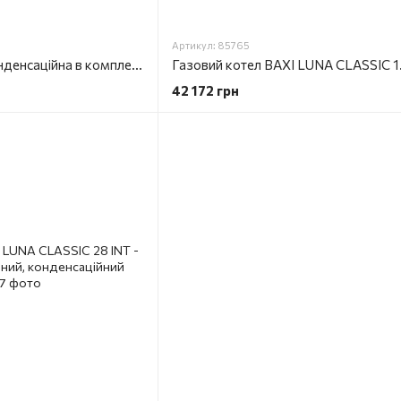
Артикул: 85765
Труба коаксіальна конденсаційна в комплекті з коліном 90 Baxi (CK-LN 01)
42 172 грн