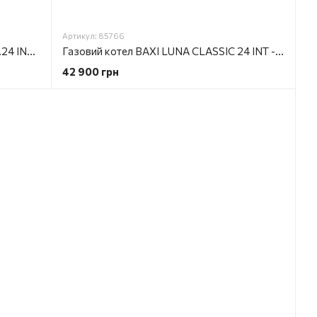
Артикул: 85766
Газовий котел BAXI LUNA CLASSIC 1.24 INT -A-, 24 кВт, одноконт., конденсаційний
Газовий котел BAXI LUNA CLASSIC 24 INT -A, 24 кВт, 2-контурний, конденсаційний
42 900 грн