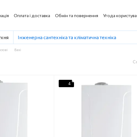
ація
Оплата і доставка
Обмін та повернення
Угода користува
ухня
Інженерна сантехніка та кліматична техніка
азові
Baxi
С
4