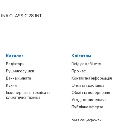
Газовий котел BAXI LUNA CLASSIC 28 INT -A-, 28 кВт, 2-контурний, конденсаційний
Каталог
Клієнтам
Радіатори
Вхід до кабінету
Рушникосушки
Про нас
Ванна кімната
Контактна інформація
Кухня
Оплата і доставка
Інженерна сантехніка та
Обмін та повернення
кліматична техніка
Угода користувача
Публічна оферта
Ми в соцмережах