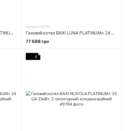
Артикул: 49781
Газовий турбо котел BAXI LUNA PLATINUM+ 1.32 GA 32кВт, одноконтурний, конденсаційний
Газовий котел BAXI LUNA PLATINUM+ 24 GA 24кВт, 2-оконтурний, конденсаційний
77 688 грн
4