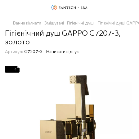
Ванна кімната
Змішувачі
Гігієнічні душі
Гігієнічні душі GAP
Гігієнічний душ GAPPO G7207-3,
золото
Артикул:
G7207-3
Написати відгук
4