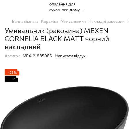
Ванна кімната
Кераміка
Умивальники
Накладні раковини
Умивальник (раковина) MEXEN
CORNELIA BLACK MATT чорний
накладний
Артикул:
MEX-21885085
Написати відгук
−25%
4